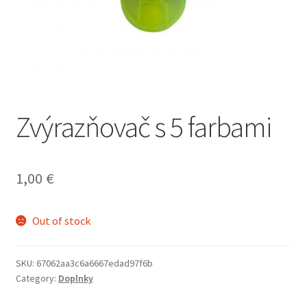
Refund and Returns Policy
Zvýrazňovač s 5 farbami
1,00
€
Out of stock
SKU:
67062aa3c6a6667edad97f6b
Category:
Doplnky