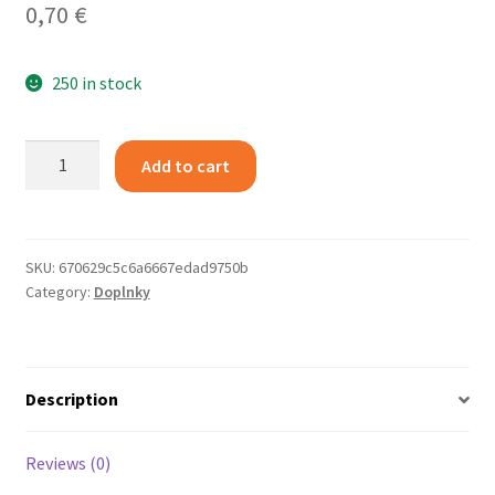
0,70
€
250 in stock
Guľôčkové
Add to cart
pero
4-
farebné
quantity
SKU:
670629c5c6a6667edad9750b
Category:
Doplnky
Description
Reviews (0)