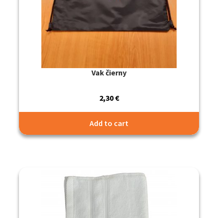
Vak čierny
2,30
€
Add to cart