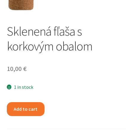
Refund and Returns Policy
Sklenená fľaša s
korkovým obalom
10,00
€
1 in stock
Sklenená
Add to cart
fľaša
s
korkovým