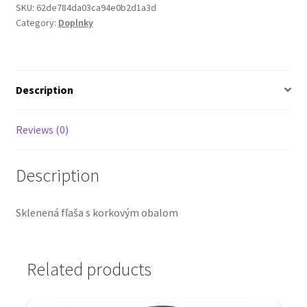
obalom
SKU:
62de784da03ca94e0b2d1a3d
quantity
Category:
Doplnky
Description
Reviews (0)
Description
Sklenená fľaša s korkovým obalom
Related products