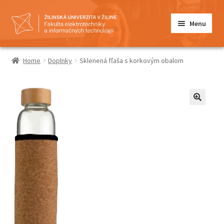
Preskočiť
Preskočiť
Menu
na
na
navigáciu
obsah
Domovská stránka
Home
Doplnky
Sklenená fľaša s korkovým obalom
Informácie
Kontakt
Košík
Môj účet
Obchod
Pokladňa